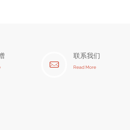
赠
联系我们
"爱
"联
e
Read More
心
系
捐
我
赠"
们"