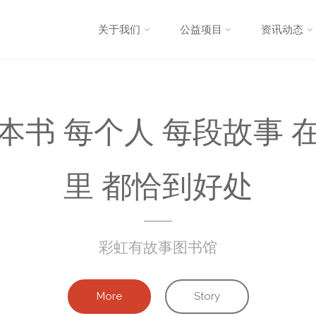
跳
关于我们
公益项目
资讯动态
转
至
本书 每个人 每段故事 
内
容
里 都恰到好处
彩虹有故事图书馆
More
Story