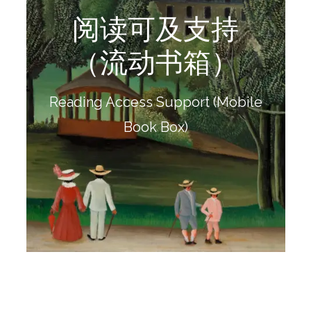
阅读可及支持
阅读更多
（流动书箱）
机会送到每一段路程的尽头。
让好书走出馆门，去到孩子所在的地方——把阅读的
Reading Access Support (Mobile
流动书箱
Book Box)