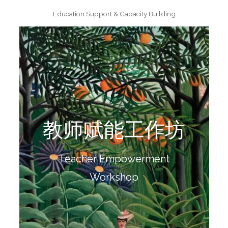
Education Support & Capacity Building
教师赋能工作坊
阅读更多
育方法，回到孩子每天的课堂与生活里。
Teacher Empowerment
支持每一位一线老师的专业成长，让温柔而有效的教
Workshop
教师赋能工作坊