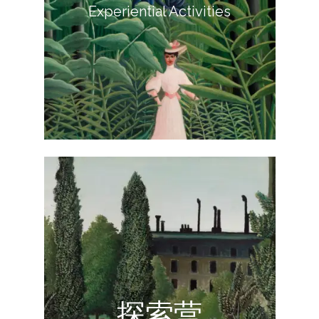
主题学习与体验活动
Experiential Activities
阅读更多
探索营