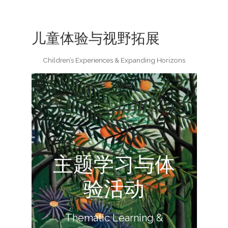
儿童体验与视野拓展
Children’s Experiences & Expanding Horizons
主题学习与体
阅读更多
验活动
把好奇心变成探索世界的能力。
让孩子在观察、提问、动手与表达中成长，
Thematic Learning &
以主题为线索，融合各类课程与体验活动，